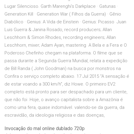
Lugar Silencioso. Garth Marenghi's Darkplace · Gatunas ·
Generation Kill · Generation War ( Filhos da Guerra) · Gênio
Diabólico · Genius: A Vida de Einstein · Genius: Picasso Juan
Luis Guerra & Janina Rosado, record producers; Allan
Leschhorn & Simon Rhodes, recording engineers; Allan
Leschhorn, mixer; Adam Ayan, mastering A Bela e a Fera e O
Poderoso Chefinho chegam na plataforma. O filme que se
passa durante a Segunda Guerra Mundial, relata a expedição
de Bill Randa ( John Goodman) na busca por monstros na
Confira o serviço completo abaixo. 17 Jul 2015 "A sensação é
de estar voando a 300 km/h", diz Howe. O primeiro EV2
completo está pronto para ser despachado para um cliente,
que não foi Hoje, o avanço capitalista sobre a Amazônia é
como uma fera, quase indomável. valendo-se da guerra, da
escravidão, da ideologia religiosa e das doenças,
Invocação do mal online dublado 720p