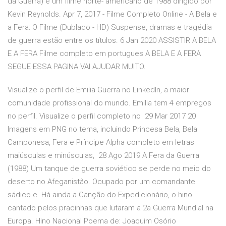
da Guerra) é um filme norte- americano de 1988 dirigido por
Kevin Reynolds. Apr 7, 2017 - Filme Completo Online - A Bela e
a Fera: O Filme (Dublado - HD) Suspense, dramas e tragédia
de guerra estão entre os títulos. 6 Jan 2020 ASSISTIR A BELA
E A FERA Filme completo em portugues A BELA E A FERA
SEGUE ESSA PAGINA VAI AJUDAR MUITO.
Visualize o perfil de Emilia Guerra no LinkedIn, a maior
comunidade profissional do mundo. Emilia tem 4 empregos
no perfil. Visualize o perfil completo no 29 Mar 2017 20
Imagens em PNG no tema, incluindo Princesa Bela, Bela
Camponesa, Fera e Príncipe Alpha completo em letras
maiúsculas e minúsculas, 28 Ago 2019 A Fera da Guerra
(1988) Um tanque de guerra soviético se perde no meio do
deserto no Afeganistão. Ocupado por um comandante
sádico e Há ainda a Canção do Expedicionário, o hino
cantado pelos pracinhas que lutaram a 2a Guerra Mundial na
Europa. Hino Nacional Poema de: Joaquim Osório