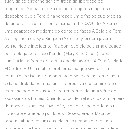
sua vida ao estranho ser em troca da liberdade do
progenitor. No castelo ela conhece objetos mágicos e
descobre que a Fera é na verdade um príncipe que precisa
de amor para voltar à forma humana. 11/03/2016 · A Fera é
uma adaptação moderna do conto de fadas A Bela e a Fera.
A arrogância de Kyle Kingson (Alex Pettyfer), um jovem
bonito, rico e inteligente, faz com que ele seja amaldiçoado
pela colega de classe Kendra (Mary-Kate Olsen) após
humilhá-la na frente de toda a escola. Assistir A Fera Dublado
HD online – Uma mulher problemática que vive em uma
comunidade isolada encontra-se deve escolher entre uma
vida controlada por sua família opressiva e o fascínio de um
estranho secreto suspeito de ter cometido uma série de
assassinatos brutais. Quando o pai de Belle vai para uma feira
demonstrar sua nova invenção, ele acaba se perdendo na
floresta e é atacado por lobos. Desesperado, Maurice
procura abrigo em um castelo, mas acaba se tornando
prisioneiro da Fera, o senhor do castelo, que na verdade é