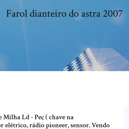
Farol dianteiro do astra 2007
 Milha Ld - Peç ( chave na
or elétrico, rádio pioneer, sensor. Vendo