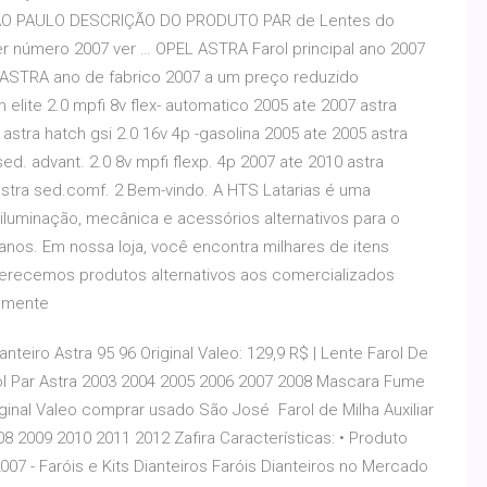
 PAULO DESCRIÇÃO DO PRODUTO PAR de Lentes do
r número 2007 ver … OPEL ASTRA Farol principal ano 2007
L ASTRA ano de fabrico 2007 a um preço reduzido
 elite 2.0 mpfi 8v flex- automatico 2005 ate 2007 astra
 astra hatch gsi 2.0 16v 4p -gasolina 2005 ate 2005 astra
sed. advant. 2.0 8v mpfi flexp. 4p 2007 ate 2010 astra
 astra sed.comf. 2 Bem-vindo. A HTS Latarias é uma
iluminação, mecânica e acessórios alternativos para o
anos. Em nossa loja, você encontra milhares de itens
ferecemos produtos alternativos aos comercializados
almente
nteiro Astra 95 96 Original Valeo: 129,9 R$ | Lente Farol De
rol Par Astra 2003 2004 2005 2006 2007 2008 Mascara Fume
iginal Valeo comprar usado São José Farol de Milha Auxiliar
 2009 2010 2011 2012 Zafira Características: • Produto
07 - Faróis e Kits Dianteiros Faróis Dianteiros no Mercado