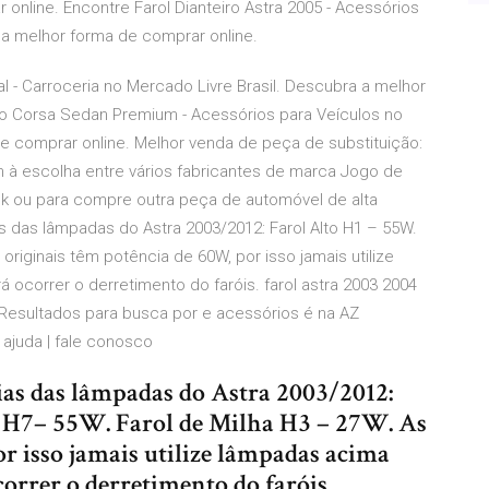
 online. Encontre Farol Dianteiro Astra 2005 - Acessórios
 a melhor forma de comprar online.
l - Carroceria no Mercado Livre Brasil. Descubra a melhor
iro Corsa Sedan Premium - Acessórios para Veículos no
e comprar online. Melhor venda de peça de substituição:
m à escolha entre vários fabricantes de marca Jogo de
ack ou para compre outra peça de automóvel de alta
 das lâmpadas do Astra 2003/2012: Farol Alto H1 – 55W.
originais têm potência de 60W, por isso jamais utilize
ocorrer o derretimento do faróis. farol astra 2003 2004
Resultados para busca por e acessórios é na AZ
 ajuda | fale conosco
ias das lâmpadas do Astra 2003/2012:
o H7– 55W. Farol de Milha H3 – 27W. As
r isso jamais utilize lâmpadas acima
correr o derretimento do faróis.