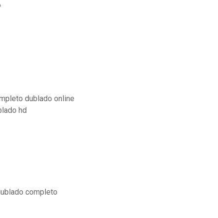
o
mpleto dublado online
blado hd
 dublado completo