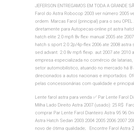
JEFERSON ENTREGAMOS EM TODA A GRANDE SÃO
Farol do Astra Robocop 2003 ver número 2005 ve
ordem. Marcas Farol (principal) para o seu OPE
diretamente para Autopecas-online.pt astra hatch
hatch elite 2.0 mpfi 8v flex- manual 2005 ate 2007
hatch s.sport 2.0 2p/4p-flex 2006 ate 2008 astra 
sed.advant. 2.0 8v mpfi flexp. aut 2007 ate 2010
empresa especializada no comércio de latarias, 
setor automobilístico, atuando no mercado há 8 
direcionados a autos nacionais e importados. O
pelas concessionárias com qualidade e princip
Lente farol astra para venda ✅ Par Lente Farol Dia
Milha Lado Direito Astra 2007 (usado): 25 R$ Fa
comprar Par Lente Farol Dianteiro Astra 95 96 Or
Astra Hatch Sedan 2003 2004 2005 2006 2007 2008
novo de ótima qualidade; Encontre Farol Astra 20