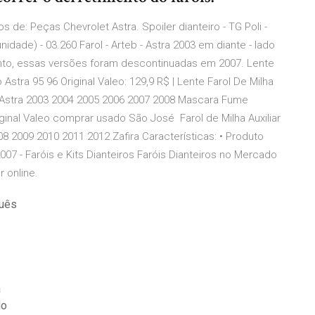
de: Peças Chevrolet Astra. Spoiler dianteiro - TG Poli -
unidade) - 03.260 Farol - Arteb - Astra 2003 em diante - lado
anto, essas versões foram descontinuadas em 2007. Lente
 Astra 95 96 Original Valeo: 129,9 R$ | Lente Farol De Milha
ar Astra 2003 2004 2005 2006 2007 2008 Mascara Fume
iginal Valeo comprar usado São José Farol de Milha Auxiliar
 2009 2010 2011 2012 Zafira Características: • Produto
07 - Faróis e Kits Dianteiros Faróis Dianteiros no Mercado
 online.
guês
a
do