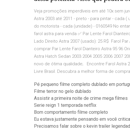
Veja promoções imperdíveis em até 10x sem juros 
Astra 2003 até 2011 - preto - para pintar - cada ( 
do motorista - cada (unidade) - 0160549 No ent
farol astra para venda ✅ Par Lente Farol Dianteiro
Lado Direito Astra 2007 (usado): 25 R$ Farol P
comprar Par Lente Farol Dianteiro Astra 95 96 Or
Astra Hatch Sedan 2003 2004 2005 2006 2007 2008
novo de ótima qualidade; Encontre Farol Astra 20
Livre Brasil. Descubra a melhor forma de comprar
Pé pequeno filme completo dublado em portu
Filme terror no gelo dublado
Assistir a primeira noite de crime mega filmes
Serie reign 1 temporada netflix
Bom comportamento filme completo
Eu estava justamente pensando em você critic
Precisamos falar sobre o kevin trailer legenda