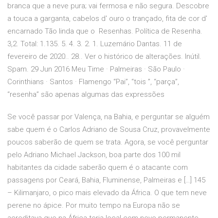
branca que a neve pura; vai fermosa e não segura. Descobre
a touca a garganta, cabelos d' ouro o trançado, fita de cor d'
encarnado Tão linda que o Resenhas. Política de Resenha.
3,2. Total: 1.135. 5. 4. 3. 2. 1. Luzemário Dantas. 11 de
fevereiro de 2020.. 28.. Ver o histórico de alterações. Inútil.
Spam. 29 Jun 2016 Meu Time · Palmeiras · São Paulo ·
Corinthians · Santos · Flamengo “Pai”, “tois ”, “parça”,
“resenha” são apenas algumas das expressões
Se você passar por Valença, na Bahia, e perguntar se alguém
sabe quem é o Carlos Adriano de Sousa Cruz, provavelmente
poucos saberão de quem se trata. Agora, se você perguntar
pelo Adriano Michael Jackson, boa parte dos 100 mil
habitantes da cidade saberão quem é o atacante com
passagens por Ceará, Bahia, Fluminense, Palmeiras e […] 145
– Kilimanjaro, o pico mais elevado da África. O que tem neve
perene no ápice. Por muito tempo na Europa não se