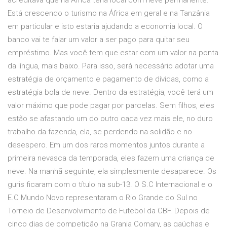
acreditava que na África teria local com neve permanente.
Está crescendo o turismo na África em geral e na Tanzânia
em particular e isto estaria ajudando a economia local. O
banco vai te falar um valor a ser pago para quitar seu
empréstimo. Mas você tem que estar com um valor na ponta
da língua, mais baixo. Para isso, será necessário adotar uma
estratégia de orçamento e pagamento de dívidas, como a
estratégia bola de neve. Dentro da estratégia, você terá um
valor máximo que pode pagar por parcelas. Sem filhos, eles
estão se afastando um do outro cada vez mais ele, no duro
trabalho da fazenda, ela, se perdendo na solidão e no
desespero. Em um dos raros momentos juntos durante a
primeira nevasca da temporada, eles fazem uma criança de
neve. Na manhã seguinte, ela simplesmente desaparece. Os
guris ficaram com o título na sub-13. O S.C Internacional e o
E.C Mundo Novo representaram o Rio Grande do Sul no
Torneio de Desenvolvimento de Futebol da CBF. Depois de
cinco dias de competição na Granja Comary, as gaúchas e