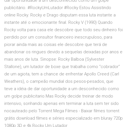
dar oportunidade a um desconhecido como um golpe
publicitário. #RockyUmLutador #Rocky Estou Assistindo
online Rocky. Rocky e Drago disputam essa luta instante a
instante até o emocionante final. Rocky V (1990) Quando
Rocky volta para casa ele descobre que todo seu dinheiro foi
perdido por um consultor financeiro inescrupuloso, para
piorar ainda mais as coisas ele descobre que terá de
abandonar os ringues devido a sequelas deixadas por anos e
mais anos de luta. Sinopse: Rocky Balboa (Sylvester
Stallone), um lutador de boxe que trabalha como “cobrador”
de um agiota, tem a chance de enfrentar Apollo Creed (Carl
Weathers), o campeão mundial dos pesos-pesados, que
teve a idéia de dar oportunidade a um desconhecido como
um golpe publicitario.Mas Rocky decide treinar de modo
intensivo, sonhando apenas em terminar a luta sem ter sido
nocauteado pelo Torrent Mega Filmes - Baixar filmes torrent
grátis download filmes e séries especializado em bluray 720p
1080p 3D e 4k Rocky Um Lutador