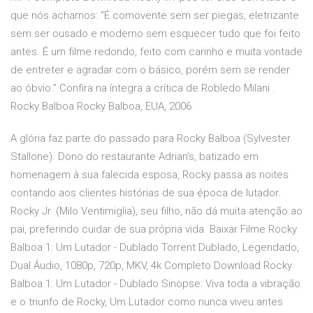
que nós achamos: “É comovente sem ser piegas, eletrizante
sem ser ousado e moderno sem esquecer tudo que foi feito
antes. É um filme redondo, feito com carinho e muita vontade
de entreter e agradar com o básico, porém sem se render
ao óbvio.” Confira na íntegra a crítica de Robledo Milani .
Rocky Balboa Rocky Balboa, EUA, 2006
A glória faz parte do passado para Rocky Balboa (Sylvester
Stallone). Dono do restaurante Adrian’s, batizado em
homenagem à sua falecida esposa, Rocky passa as noites
contando aos clientes histórias de sua época de lutador.
Rocky Jr. (Milo Ventimiglia), seu filho, não dá muita atenção ao
pai, preferindo cuidar de sua própria vida. Baixar Filme Rocky
Balboa 1: Um Lutador - Dublado Torrent Dublado, Legendado,
Dual Áudio, 1080p, 720p, MKV, 4k Completo Download Rocky
Balboa 1: Um Lutador - Dublado Sinopse: Viva toda a vibração
e o triunfo de Rocky, Um Lutador como nunca viveu antes