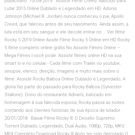
publicitário. 10/09/2019 · Assistir Filme Creed: Nascido para
Lutar 2015 Online Dublado e Legendado em HD. Adonis
Johnson (Michael B. Jordan) nunca conheceu o pai, Apollo
Creed, que faleceu antes de seu nascimento. Ainda assim, a
luta está em seu sangue e ele decide entrar no … Ver filme
Rocky 5 2019 Online Assitir Filme Rocky 5 Online em HD Rocky
5 filme completo online grátis No Assistir Filmes Online –
Mega Filmes | você pode: Assistir filmes online HD na sua
smart tv e no celular - Cada filme com Trailer no youtube,
sinopse, elenco, direção, imagens e muito mais sobre o
filme. Assistir Rocky Balboa Online Dublado e Legendado, A
glória faz parte do passado para Rocky Balboa (Sylvester
Stallone). Dono do restaurante Adrian’s, batizado em
homenagem à sua falecida esposa, Rocky passa as noites
contando aos clientes histórias de sua época de lutador.
20/01/2018 · Baixar Filme Rocky III: O Desafio Supremo
Torrent Dublado, Legendado, Dual Áudio, 1080p, 720p, MKV,
MP4 Completo Download Rocky III Após ter sido derrotado O